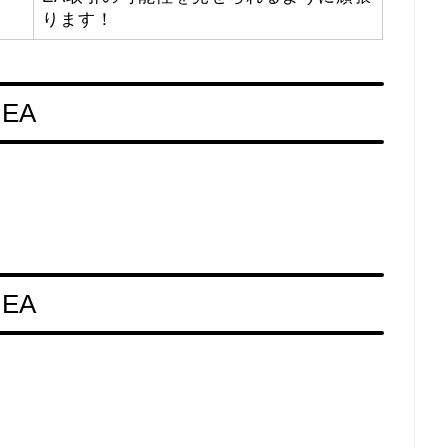
ります！
EA
EA