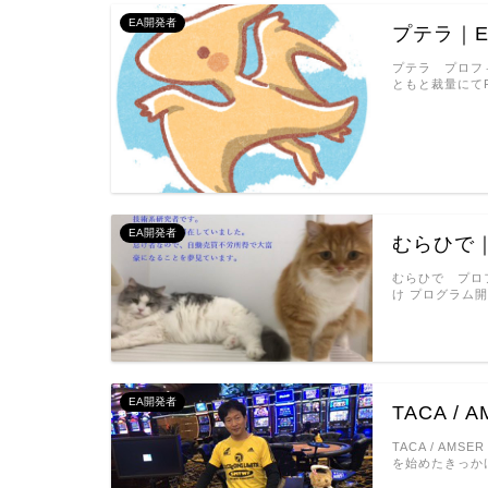
EA開発者
プテラ｜
プテラ プロフィ
ともと裁量にて
EA開発者
むらひで
むらひで プロフ
け プログラム
EA開発者
TACA /
TACA / AMS
を始めたきっかけ