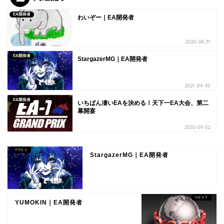
EA開発者
わいぞー｜EA開発者
2020-08-31
EA開発者
StargazerMG｜EA開発者
2021-04-30
EA開発者
いちばん凄いEAを決める！天下一EA大会、第二
幕開宴
2020-09-02
StargazerMG｜EA開発者
YUMOKIN｜EA開発者