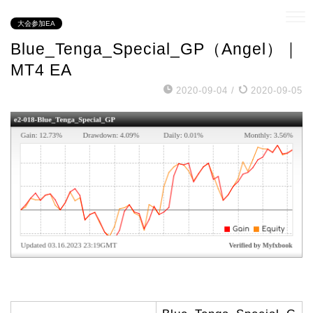
大会参加EA
Blue_Tenga_Special_GP（Angel）｜
MT4 EA
2020-09-04
/
2020-09-05