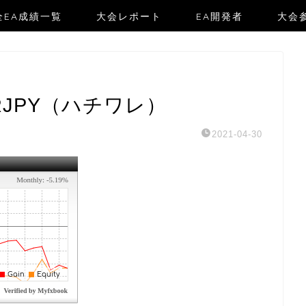
全EA成績一覧
大会レポート
EA開発者
大会参
RJPY（ハチワレ）
2021-04-30