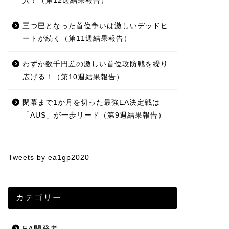
入！（第12週結果報告）
三つ巴となった首位争いは激しいデッドヒ
ートが続く（第11週結果報告）
わずか数千円差の激しい首位攻防戦を繰り
広げる！（第10週結果報告）
閉幕まで1か月を切った最強EA決定戦は
「AUS」が一歩リード（第9週結果報告）
Tweets by ea1gp2020
カテゴリー
EA開発者