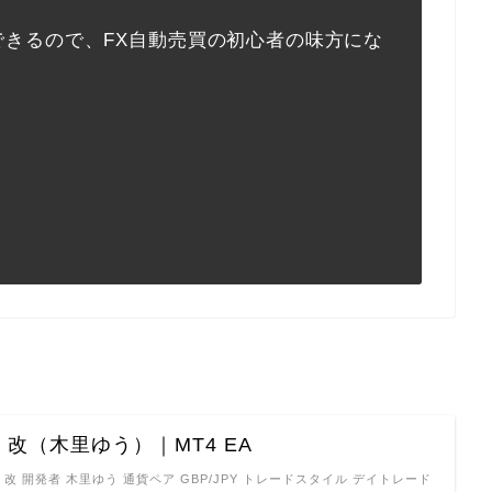
できるので、FX自動売買の初心者の味方にな
改（木里ゆう）｜MT4 EA
・改 開発者 木里ゆう 通貨ペア GBP/JPY トレードスタイル デイトレード