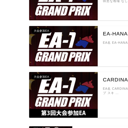
得意な相場 なし
大会参加EA
EA-HANA
EA名 EA-HANA
大会参加EA
CARDIN
EA名 CARDI
プ スキ …